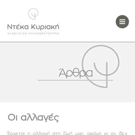
Μετάβαση
στο
περιεχόμενο
Άρθρα
Οι αλλαγές
Έρχεται η αλλαγή στη ζωή μας, ακόμη κι αν δεν